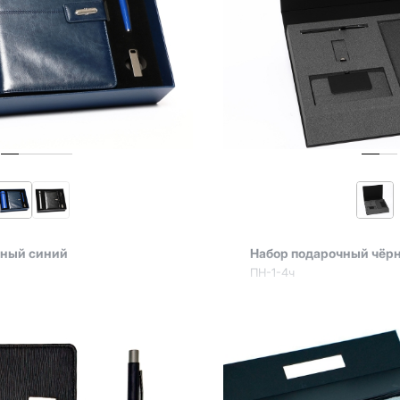
чный синий
Набор подарочный чёр
ПН-1-4ч