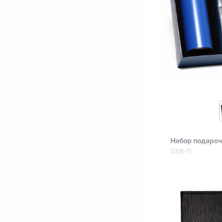
Набор подаро
GSB-11