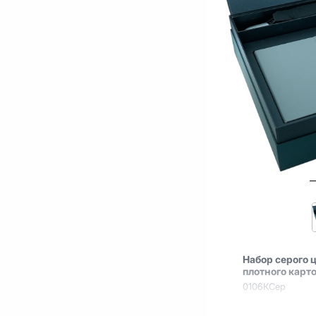
Набор серого 
плотного карт
0106КСер