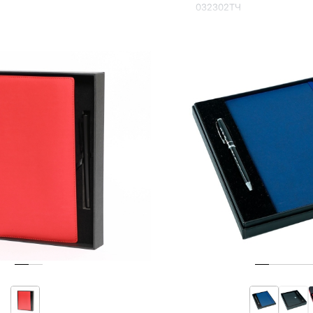
032302ТЧ