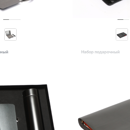
чный
Набор подарочный