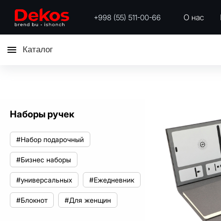
О нас
+998 (55) 511-00-66
Каталог
Наборы ручек
#Набор подарочный
#Бизнес наборы
#универсальных
#Ежедневник
#Блокнот
#Для женщин