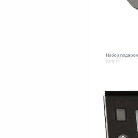
Набор подаро
GSB-12