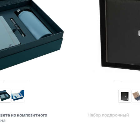
цвета из композитного
Набор подарочный
она