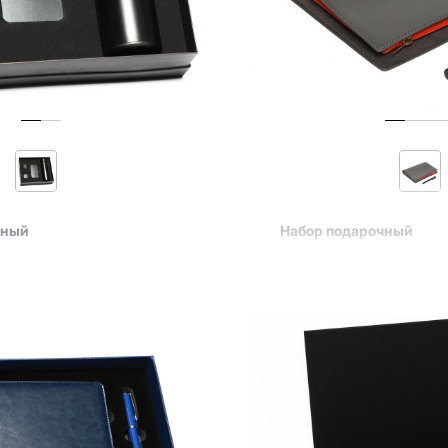
чный
Набор подарочный