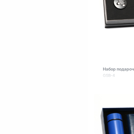
Набор подаро
GSB-4