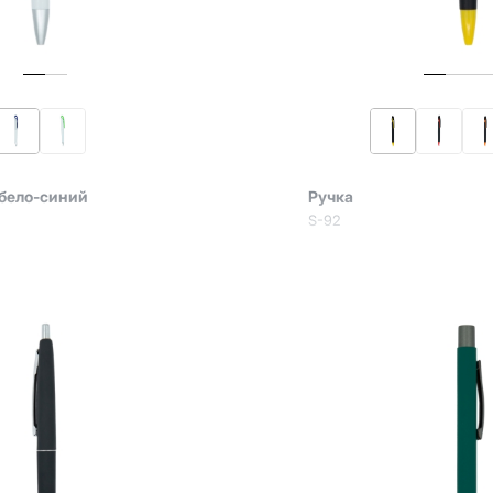
 бело-синий
Ручка
S-92