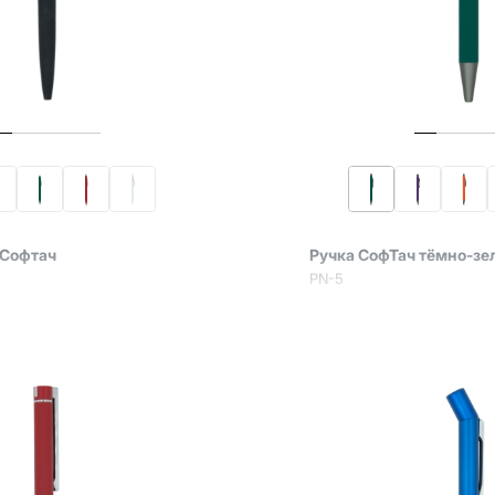
 Софтач
Ручка СофТач тёмно-зе
PN-5