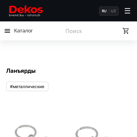
☰
RU
UZ
Каталог
Ланъярды
#металлические