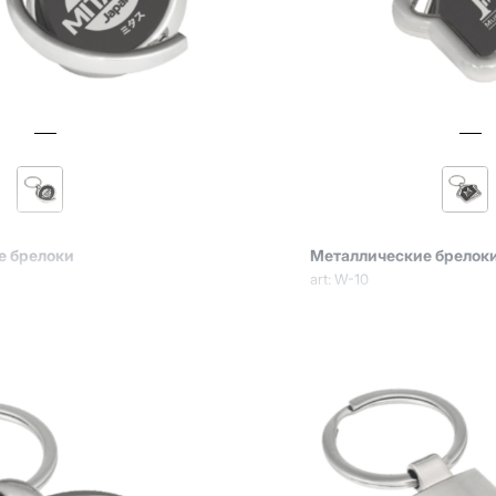
е брелоки
Металлические брелок
art: W-10