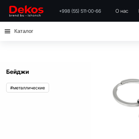
О нас
+998 (55) 511-00-66
Каталог
Бейджи
#металлические