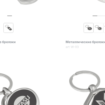
е брелоки
Металлические брелок
art: W-03