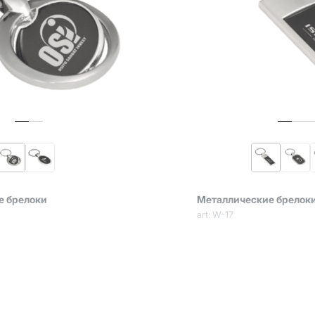
е брелоки
Металлические брелок
art: W-17