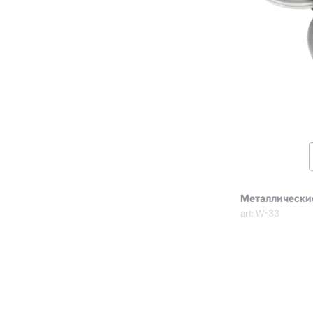
Металлически
art: W-33