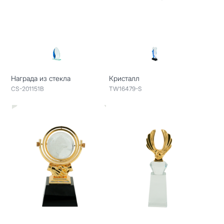
Награда из стекла
Кристалл
CS-201151B
TW16479-S