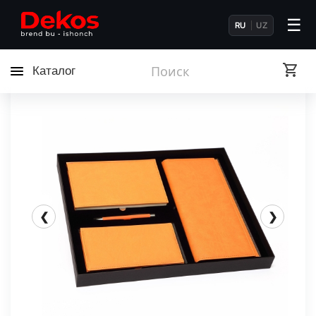
☰
RU
UZ
Каталог
❮
❯