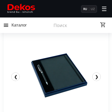
☰
RU
UZ
Каталог
❮
❯